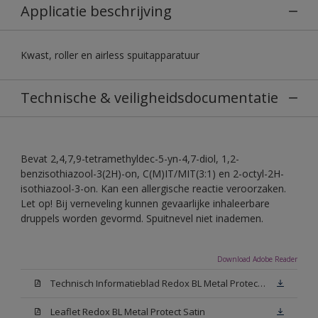
Applicatie beschrijving
Kwast, roller en airless spuitapparatuur
Technische & veiligheidsdocumentatie
Bevat 2,4,7,9-tetramethyldec-5-yn-4,7-diol, 1,2-
benzisothiazool-3(2H)-on, C(M)IT/MIT(3:1) en 2-octyl-2H-
isothiazool-3-on. Kan een allergische reactie veroorzaken.
Let op! Bij verneveling kunnen gevaarlijke inhaleerbare
druppels worden gevormd. Spuitnevel niet inademen.
Download Adobe Reader
Technisch Informatieblad Redox BL Metal Protect (PDF)
Leaflet Redox BL Metal Protect Satin