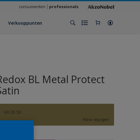
consumenten
professionals
Verkooppunten
Redox BL Metal Protect
Satin
G0.30.50
Kleur wijzigen
rootte