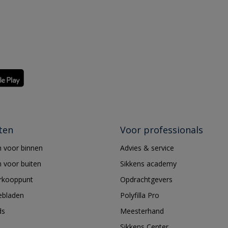
ten
Voor professionals
 voor binnen
Advies & service
 voor buiten
Sikkens academy
erkooppunt
Opdrachtgevers
ebladen
Polyfilla Pro
ds
Meesterhand
Sikkens Center