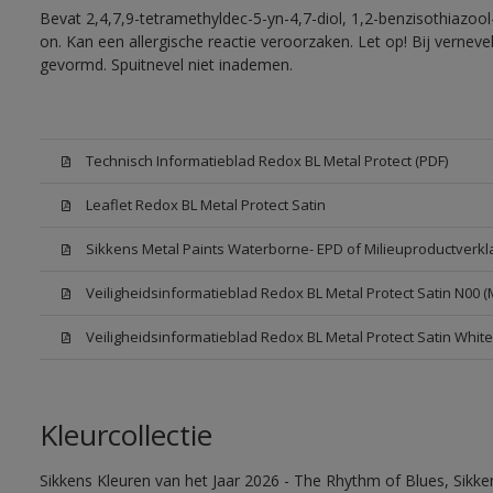
Bevat 2,4,7,9-tetramethyldec-5-yn-4,7-diol, 1,2-benzisothiazool
on. Kan een allergische reactie veroorzaken. Let op! Bij vernev
gevormd. Spuitnevel niet inademen.
Technisch Informatieblad Redox BL Metal Protect (PDF)
Leaflet Redox BL Metal Protect Satin
Sikkens Metal Paints Waterborne- EPD of Milieuproductverkl
Veiligheidsinformatieblad Redox BL Metal Protect Satin N00 
Veiligheidsinformatieblad Redox BL Metal Protect Satin Whit
Kleurcollectie
Sikkens Kleuren van het Jaar 2026 - The Rhythm of Blues, Sikk