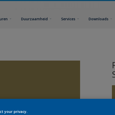
euren
Duurzaamheid
Services
Downloads
ct your privacy.
G