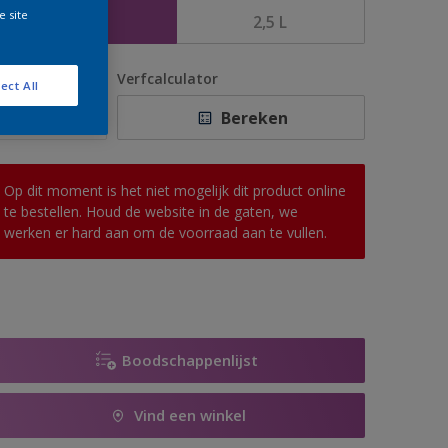
e site
1 L
2,5 L
antal
Verfcalculator
ect All
Bereken
Op dit moment is het niet mogelijk dit product online
te bestellen. Houd de website in de gaten, we
werken er hard aan om de voorraad aan te vullen.
Boodschappenlijst
Vind een winkel