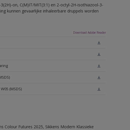
-3(2H)-on, C(M)IT/MIT(3:1) en 2-octyl-2H-isothiazool-3-
eling kunnen gevaarlijke inhaleerbare druppels worden
Download Adobe Reader
aring
(MSDS)
e W05 (MSDS)
ens Colour Futures 2025, Sikkens Modern Klassieke