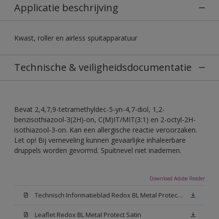
Applicatie beschrijving
Kwast, roller en airless spuitapparatuur
Technische & veiligheidsdocumentatie
Bevat 2,4,7,9-tetramethyldec-5-yn-4,7-diol, 1,2-
benzisothiazool-3(2H)-on, C(M)IT/MIT(3:1) en 2-octyl-2H-
isothiazool-3-on. Kan een allergische reactie veroorzaken.
Let op! Bij verneveling kunnen gevaarlijke inhaleerbare
druppels worden gevormd. Spuitnevel niet inademen.
Download Adobe Reader
Technisch Informatieblad Redox BL Metal Protect (PDF)
Leaflet Redox BL Metal Protect Satin