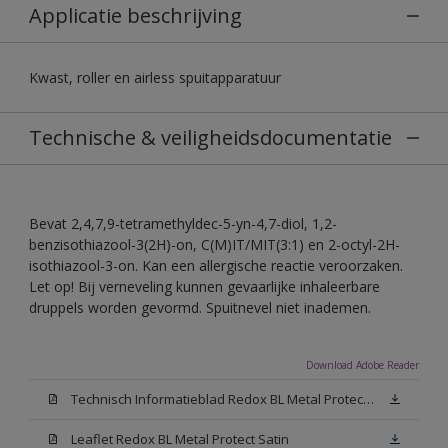
Applicatie beschrijving
Kwast, roller en airless spuitapparatuur
Technische & veiligheidsdocumentatie
Bevat 2,4,7,9-tetramethyldec-5-yn-4,7-diol, 1,2-
benzisothiazool-3(2H)-on, C(M)IT/MIT(3:1) en 2-octyl-2H-
isothiazool-3-on. Kan een allergische reactie veroorzaken.
Let op! Bij verneveling kunnen gevaarlijke inhaleerbare
druppels worden gevormd. Spuitnevel niet inademen.
Download Adobe Reader
Technisch Informatieblad Redox BL Metal Protect (PDF)
Leaflet Redox BL Metal Protect Satin