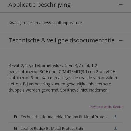
Applicatie beschrijving
Kwast, roller en airless spuitapparatuur
Technische & veiligheidsdocumentatie
Bevat 2,4,7,9-tetramethyldec-5-yn-4,7-diol, 1,2-
benzisothiazool-3(2H)-on, C(M)IT/MIT(3:1) en 2-octyl-2H-
isothiazool-3-on. Kan een allergische reactie veroorzaken.
Let op! Bij verneveling kunnen gevaarlijke inhaleerbare
druppels worden gevormd. Spuitnevel niet inademen.
Download Adobe Reader
Technisch Informatieblad Redox BL Metal Protect (PDF)
Leaflet Redox BL Metal Protect Satin