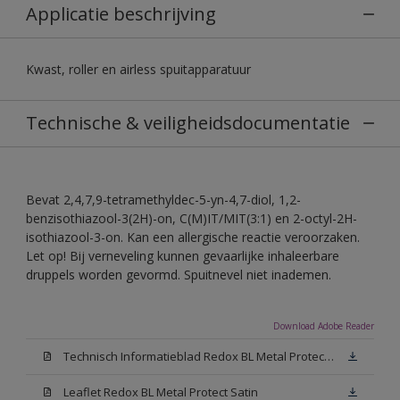
Applicatie beschrijving
Kwast, roller en airless spuitapparatuur
Technische & veiligheidsdocumentatie
Bevat 2,4,7,9-tetramethyldec-5-yn-4,7-diol, 1,2-
benzisothiazool-3(2H)-on, C(M)IT/MIT(3:1) en 2-octyl-2H-
isothiazool-3-on. Kan een allergische reactie veroorzaken.
Let op! Bij verneveling kunnen gevaarlijke inhaleerbare
druppels worden gevormd. Spuitnevel niet inademen.
Download Adobe Reader
Technisch Informatieblad Redox BL Metal Protect (PDF)
Leaflet Redox BL Metal Protect Satin