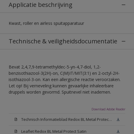
Applicatie beschrijving
Kwast, roller en airless spuitapparatuur
Technische & veiligheidsdocumentatie
Bevat 2,4,7,9-tetramethyldec-5-yn-4,7-diol, 1,2-
benzisothiazool-3(2H)-on, C(M)IT/MIT(3:1) en 2-octyl-2H-
isothiazool-3-on. Kan een allergische reactie veroorzaken.
Let op! Bij verneveling kunnen gevaarlijke inhaleerbare
druppels worden gevormd. Spuitnevel niet inademen.
Download Adobe Reader
Technisch Informatieblad Redox BL Metal Protect (PDF)
Leaflet Redox BL Metal Protect Satin