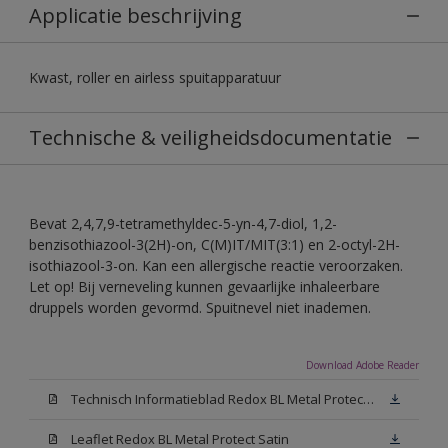
Applicatie beschrijving
Kwast, roller en airless spuitapparatuur
Technische & veiligheidsdocumentatie
Bevat 2,4,7,9-tetramethyldec-5-yn-4,7-diol, 1,2-
benzisothiazool-3(2H)-on, C(M)IT/MIT(3:1) en 2-octyl-2H-
isothiazool-3-on. Kan een allergische reactie veroorzaken.
Let op! Bij verneveling kunnen gevaarlijke inhaleerbare
druppels worden gevormd. Spuitnevel niet inademen.
Download Adobe Reader
Technisch Informatieblad Redox BL Metal Protect (PDF)
Leaflet Redox BL Metal Protect Satin