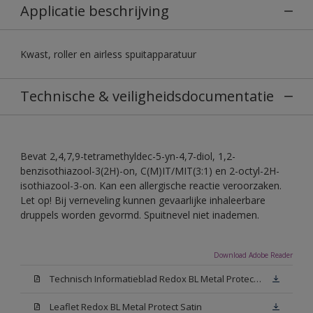
Applicatie beschrijving
Kwast, roller en airless spuitapparatuur
Technische & veiligheidsdocumentatie
Bevat 2,4,7,9-tetramethyldec-5-yn-4,7-diol, 1,2-
benzisothiazool-3(2H)-on, C(M)IT/MIT(3:1) en 2-octyl-2H-
isothiazool-3-on. Kan een allergische reactie veroorzaken.
Let op! Bij verneveling kunnen gevaarlijke inhaleerbare
druppels worden gevormd. Spuitnevel niet inademen.
Download Adobe Reader
Technisch Informatieblad Redox BL Metal Protect (PDF)
Leaflet Redox BL Metal Protect Satin