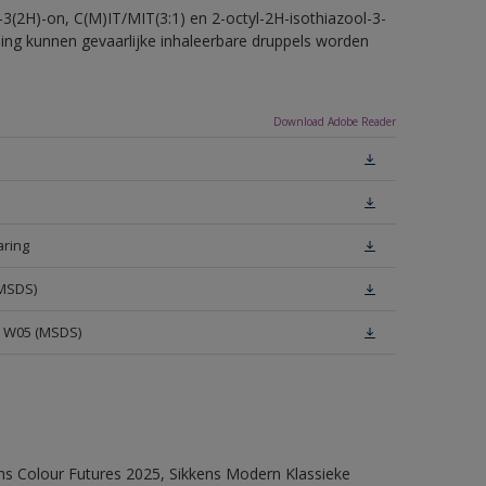
-3(2H)-on, C(M)IT/MIT(3:1) en 2-octyl-2H-isothiazool-3-
eling kunnen gevaarlijke inhaleerbare druppels worden
Download Adobe Reader
aring
(MSDS)
e W05 (MSDS)
ens Colour Futures 2025, Sikkens Modern Klassieke