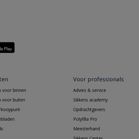
ten
Voor professionals
 voor binnen
Advies & service
 voor buiten
Sikkens academy
erkooppunt
Opdrachtgevers
ebladen
Polyfilla Pro
ds
Meesterhand
Sikkens Center