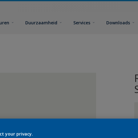
euren
Duurzaamheid
Services
Downloads
ct your privacy.
G