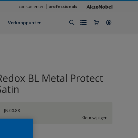
consumenten
professionals
Verkooppunten
Redox BL Metal Protect
Satin
JN.00.88
Kleur wijzigen
rootte