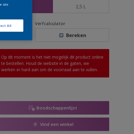
e site
1 L
2,5 L
antal
Verfcalculator
ect All
Bereken
Op dit moment is het niet mogelijk dit product online
te bestellen. Houd de website in de gaten, we
werken er hard aan om de voorraad aan te vullen.
Boodschappenlijst
Vind een winkel