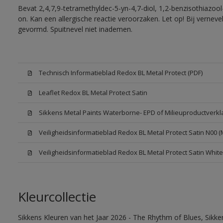
Bevat 2,4,7,9-tetramethyldec-5-yn-4,7-diol, 1,2-benzisothiazool
on. Kan een allergische reactie veroorzaken. Let op! Bij vernev
gevormd. Spuitnevel niet inademen.
Technisch Informatieblad Redox BL Metal Protect (PDF)
Leaflet Redox BL Metal Protect Satin
Sikkens Metal Paints Waterborne- EPD of Milieuproductverkl
Veiligheidsinformatieblad Redox BL Metal Protect Satin N00 
Veiligheidsinformatieblad Redox BL Metal Protect Satin Whit
Kleurcollectie
Sikkens Kleuren van het Jaar 2026 - The Rhythm of Blues, Sikk