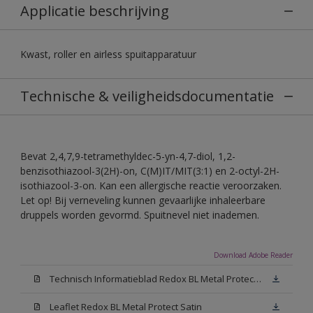
Applicatie beschrijving
Kwast, roller en airless spuitapparatuur
Technische & veiligheidsdocumentatie
Bevat 2,4,7,9-tetramethyldec-5-yn-4,7-diol, 1,2-
benzisothiazool-3(2H)-on, C(M)IT/MIT(3:1) en 2-octyl-2H-
isothiazool-3-on. Kan een allergische reactie veroorzaken.
Let op! Bij verneveling kunnen gevaarlijke inhaleerbare
druppels worden gevormd. Spuitnevel niet inademen.
Download Adobe Reader
Technisch Informatieblad Redox BL Metal Protect (PDF)
Leaflet Redox BL Metal Protect Satin