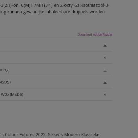
-3(2H)-on, C(M)IT/MIT(3:1) en 2-octyl-2H-isothiazool-3-
eling kunnen gevaarlijke inhaleerbare druppels worden
Download Adobe Reader
aring
(MSDS)
e W05 (MSDS)
ens Colour Futures 2025, Sikkens Modern Klassieke