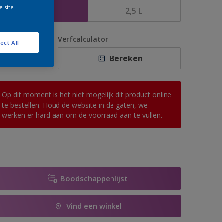
e site
1 L
2,5 L
antal
Verfcalculator
ect All
Bereken
Op dit moment is het niet mogelijk dit product online
te bestellen. Houd de website in de gaten, we
werken er hard aan om de voorraad aan te vullen.
Boodschappenlijst
Vind een winkel