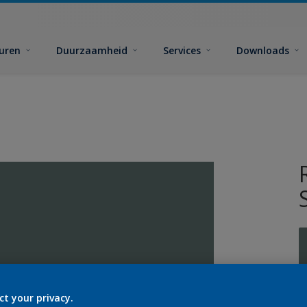
euren
Duurzaamheid
Services
Downloads
ct your privacy.
G