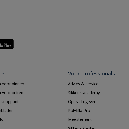
ten
Voor professionals
 voor binnen
Advies & service
 voor buiten
Sikkens academy
erkooppunt
Opdrachtgevers
ebladen
Polyfilla Pro
ds
Meesterhand
Sikkens Center