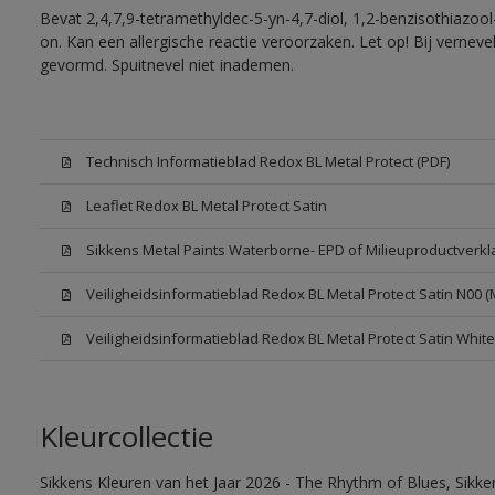
Bevat 2,4,7,9-tetramethyldec-5-yn-4,7-diol, 1,2-benzisothiazool
on. Kan een allergische reactie veroorzaken. Let op! Bij vernev
gevormd. Spuitnevel niet inademen.
Technisch Informatieblad Redox BL Metal Protect (PDF)
Leaflet Redox BL Metal Protect Satin
Sikkens Metal Paints Waterborne- EPD of Milieuproductverkl
Veiligheidsinformatieblad Redox BL Metal Protect Satin N00 
Veiligheidsinformatieblad Redox BL Metal Protect Satin Whit
Kleurcollectie
Sikkens Kleuren van het Jaar 2026 - The Rhythm of Blues, Sikk