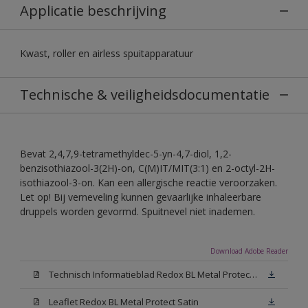
Applicatie beschrijving
Kwast, roller en airless spuitapparatuur
Technische & veiligheidsdocumentatie
Bevat 2,4,7,9-tetramethyldec-5-yn-4,7-diol, 1,2-
benzisothiazool-3(2H)-on, C(M)IT/MIT(3:1) en 2-octyl-2H-
isothiazool-3-on. Kan een allergische reactie veroorzaken.
Let op! Bij verneveling kunnen gevaarlijke inhaleerbare
druppels worden gevormd. Spuitnevel niet inademen.
Download Adobe Reader
Technisch Informatieblad Redox BL Metal Protect (PDF)
Leaflet Redox BL Metal Protect Satin