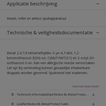
Applicatie beschrijving
Kwast, roller en airless spuitapparatuur
Technische & veiligheidsdocumentatie
Bevat 2,4,7,9-tetramethyldec-5-yn-4,7-diol, 1,2-
benzisothiazool-3(2H)-on, C(M)IT/MIT(3:1) en 2-octyl-2H-
isothiazool-3-on. Kan een allergische reactie veroorzaken.
Let op! Bij verneveling kunnen gevaarlijke inhaleerbare
druppels worden gevormd. Spuitnevel niet inademen.
Download Adobe Reader
Technisch Informatieblad Redox BL Metal Protect (PDF)
Leaflet Redox BL Metal Protect Satin