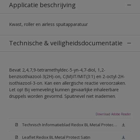
Applicatie beschrijving
Kwast, roller en airless spuitapparatuur
Technische & veiligheidsdocumentatie
Bevat 2,4,7,9-tetramethyldec-5-yn-4,7-diol, 1,2-
benzisothiazool-3(2H)-on, C(M)IT/MIT(3:1) en 2-octyl-2H-
isothiazool-3-on. Kan een allergische reactie veroorzaken.
Let op! Bij verneveling kunnen gevaarlijke inhaleerbare
druppels worden gevormd. Spuitnevel niet inademen.
Download Adobe Reader
Technisch Informatieblad Redox BL Metal Protect (PDF)
Leaflet Redox BL Metal Protect Satin