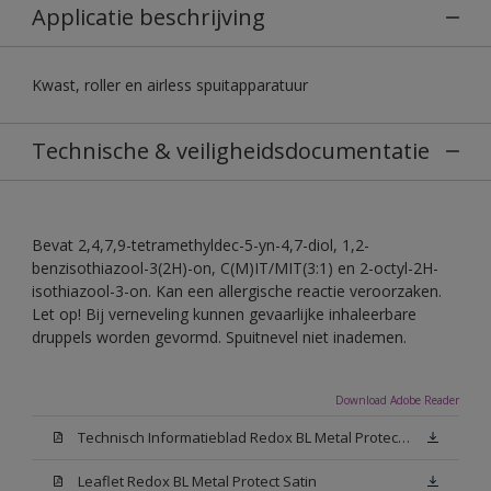
Applicatie beschrijving
Kwast, roller en airless spuitapparatuur
Technische & veiligheidsdocumentatie
Bevat 2,4,7,9-tetramethyldec-5-yn-4,7-diol, 1,2-
benzisothiazool-3(2H)-on, C(M)IT/MIT(3:1) en 2-octyl-2H-
isothiazool-3-on. Kan een allergische reactie veroorzaken.
Let op! Bij verneveling kunnen gevaarlijke inhaleerbare
druppels worden gevormd. Spuitnevel niet inademen.
Download Adobe Reader
Technisch Informatieblad Redox BL Metal Protect (PDF)
Leaflet Redox BL Metal Protect Satin