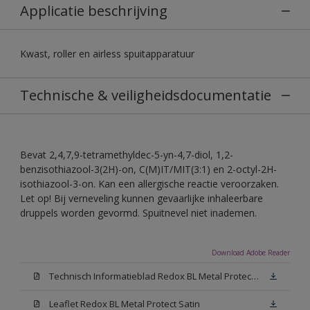
Applicatie beschrijving
Kwast, roller en airless spuitapparatuur
Technische & veiligheidsdocumentatie
Bevat 2,4,7,9-tetramethyldec-5-yn-4,7-diol, 1,2-
benzisothiazool-3(2H)-on, C(M)IT/MIT(3:1) en 2-octyl-2H-
isothiazool-3-on. Kan een allergische reactie veroorzaken.
Let op! Bij verneveling kunnen gevaarlijke inhaleerbare
druppels worden gevormd. Spuitnevel niet inademen.
Download Adobe Reader
Technisch Informatieblad Redox BL Metal Protect (PDF)
Leaflet Redox BL Metal Protect Satin