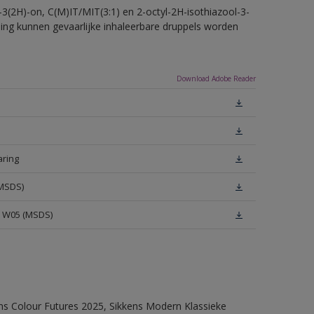
-3(2H)-on, C(M)IT/MIT(3:1) en 2-octyl-2H-isothiazool-3-
eling kunnen gevaarlijke inhaleerbare druppels worden
Download Adobe Reader
aring
(MSDS)
e W05 (MSDS)
ens Colour Futures 2025, Sikkens Modern Klassieke