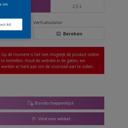
e site
1 L
2,5 L
antal
Verfcalculator
ect All
Bereken
Op dit moment is het niet mogelijk dit product online
te bestellen. Houd de website in de gaten, we
werken er hard aan om de voorraad aan te vullen.
Boodschappenlijst
Vind een winkel