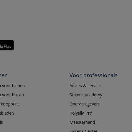
ten
Voor professionals
 voor binnen
Advies & service
 voor buiten
Sikkens academy
erkooppunt
Opdrachtgevers
ebladen
Polyfilla Pro
ds
Meesterhand
Sikkens Center