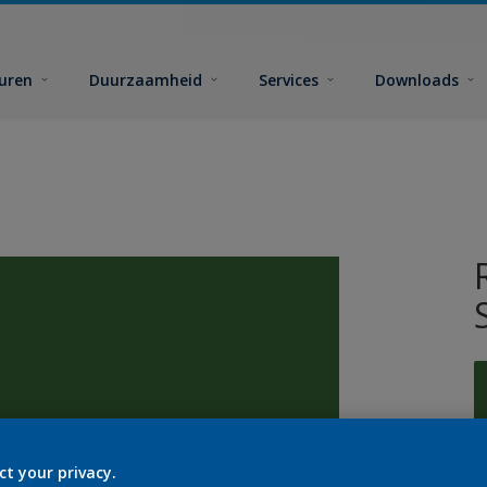
euren
Duurzaamheid
Services
Downloads
ct your privacy.
G