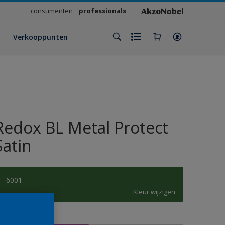
consumenten
professionals
Verkooppunten
Redox BL Metal Protect
Satin
6001
Kleur wijzigen
rootte