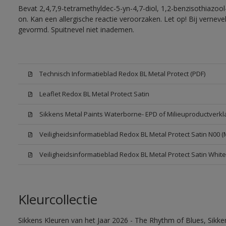
Bevat 2,4,7,9-tetramethyldec-5-yn-4,7-diol, 1,2-benzisothiazool
on. Kan een allergische reactie veroorzaken. Let op! Bij vernev
gevormd. Spuitnevel niet inademen.
Technisch Informatieblad Redox BL Metal Protect (PDF)
Leaflet Redox BL Metal Protect Satin
Sikkens Metal Paints Waterborne- EPD of Milieuproductverkl
Veiligheidsinformatieblad Redox BL Metal Protect Satin N00 
Veiligheidsinformatieblad Redox BL Metal Protect Satin Whit
Kleurcollectie
Sikkens Kleuren van het Jaar 2026 - The Rhythm of Blues, Sikk