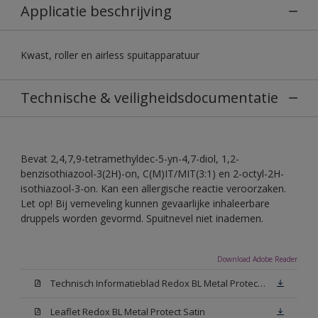
Applicatie beschrijving
Kwast, roller en airless spuitapparatuur
Technische & veiligheidsdocumentatie
Bevat 2,4,7,9-tetramethyldec-5-yn-4,7-diol, 1,2-
benzisothiazool-3(2H)-on, C(M)IT/MIT(3:1) en 2-octyl-2H-
isothiazool-3-on. Kan een allergische reactie veroorzaken.
Let op! Bij verneveling kunnen gevaarlijke inhaleerbare
druppels worden gevormd. Spuitnevel niet inademen.
Download Adobe Reader
Technisch Informatieblad Redox BL Metal Protect (PDF)
Leaflet Redox BL Metal Protect Satin