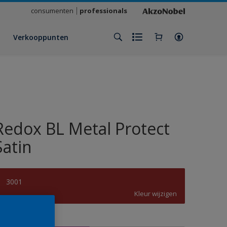
consumenten
professionals
Verkooppunten
Redox BL Metal Protect
Satin
3001
Kleur wijzigen
rootte