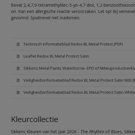
Bevat 2,4,7,9-tetramethyldec-5-yn-4,7-diol, 1,2-benzisothiazool
on. Kan een allergische reactie veroorzaken. Let op! Bij vernev
gevormd. Spuitnevel niet inademen.
Technisch Informatieblad Redox BL Metal Protect (PDF)
Leaflet Redox BL Metal Protect Satin
Sikkens Metal Paints Waterborne- EPD of Milieuproductverkl
Veiligheidsinformatieblad Redox BL Metal Protect Satin N00 
Veiligheidsinformatieblad Redox BL Metal Protect Satin Whit
Kleurcollectie
Sikkens Kleuren van het Jaar 2026 - The Rhythm of Blues, Sikk