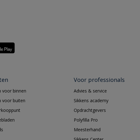
ten
Voor professionals
 voor binnen
Advies & service
 voor buiten
Sikkens academy
erkooppunt
Opdrachtgevers
ebladen
Polyfilla Pro
ds
Meesterhand
Sikkens Center