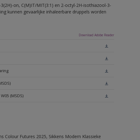
-3(2H)-on, C(M)IT/MIT(3:1) en 2-octyl-2H-isothiazool-3-
eling kunnen gevaarlijke inhaleerbare druppels worden
Download Adobe Reader
aring
(MSDS)
e W05 (MSDS)
ens Colour Futures 2025, Sikkens Modern Klassieke