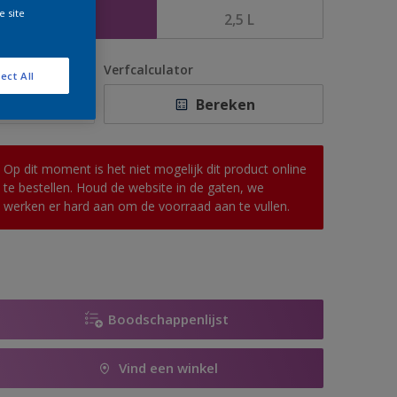
e site
1 L
2,5 L
antal
Verfcalculator
ect All
Bereken
Op dit moment is het niet mogelijk dit product online
te bestellen. Houd de website in de gaten, we
werken er hard aan om de voorraad aan te vullen.
Boodschappenlijst
Vind een winkel