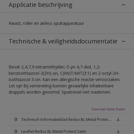
Applicatie beschrijving
Kwast, roller en airless spuitapparatuur
Technische & veiligheidsdocumentatie
Bevat 2,4,7,9-tetramethyldec-5-yn-4,7-diol, 1,2-
benzisothiazool-3(2H)-on, C(M)IT/MIT(3:1) en 2-octyl-2H-
isothiazool-3-on. Kan een allergische reactie veroorzaken.
Let op! Bij verneveling kunnen gevaarlijke inhaleerbare
druppels worden gevormd. Spuitnevel niet inademen.
Download Adobe Reader
Technisch Informatieblad Redox BL Metal Protect (PDF)
Leaflet Redox BL Metal Protect Satin