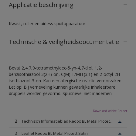
Applicatie beschrijving
Kwast, roller en airless spuitapparatuur
Technische & veiligheidsdocumentatie
Bevat 2,4,7,9-tetramethyldec-5-yn-4,7-diol, 1,2-
benzisothiazool-3(2H)-on, C(M)IT/MIT(3:1) en 2-octyl-2H-
isothiazool-3-on. Kan een allergische reactie veroorzaken.
Let op! Bij verneveling kunnen gevaarlijke inhaleerbare
druppels worden gevormd. Spuitnevel niet inademen.
Download Adobe Reader
Technisch Informatieblad Redox BL Metal Protect (PDF)
Leaflet Redox BL Metal Protect Satin