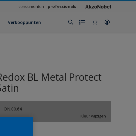
consumenten
professionals
Verkooppunten
Redox BL Metal Protect
Satin
ON.00.64
Kleur wijzigen
rootte