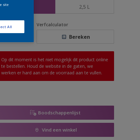
e site
1 L
2,5 L
antal
Verfcalculator
ect All
Bereken
Op dit moment is het niet mogelijk dit product online
te bestellen. Houd de website in de gaten, we
werken er hard aan om de voorraad aan te vullen.
Boodschappenlijst
Vind een winkel