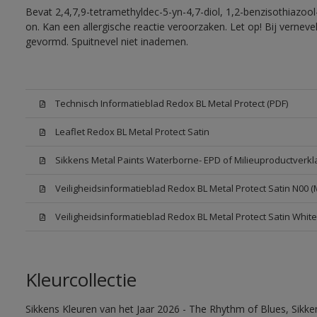
Bevat 2,4,7,9-tetramethyldec-5-yn-4,7-diol, 1,2-benzisothiazool
on. Kan een allergische reactie veroorzaken. Let op! Bij vernev
gevormd. Spuitnevel niet inademen.
Technisch Informatieblad Redox BL Metal Protect (PDF)
Leaflet Redox BL Metal Protect Satin
Sikkens Metal Paints Waterborne- EPD of Milieuproductverkl
Veiligheidsinformatieblad Redox BL Metal Protect Satin N00 
Veiligheidsinformatieblad Redox BL Metal Protect Satin Whit
Kleurcollectie
Sikkens Kleuren van het Jaar 2026 - The Rhythm of Blues, Sikk