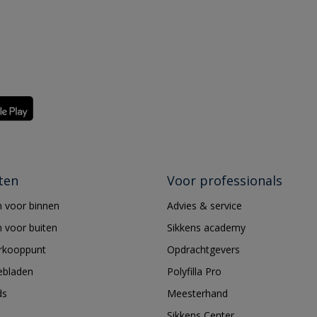
ten
Voor professionals
 voor binnen
Advies & service
 voor buiten
Sikkens academy
erkooppunt
Opdrachtgevers
ebladen
Polyfilla Pro
ds
Meesterhand
Sikkens Center