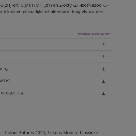
-3(2H)-on, C(M)IT/MIT(3:1) en 2-octyl-2H-isothiazool-3-
eling kunnen gevaarlijke inhaleerbare druppels worden
Download Adobe Reader
aring
(MSDS)
e W05 (MSDS)
ens Colour Futures 2025, Sikkens Modern Klassieke