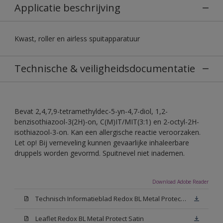
Applicatie beschrijving
Kwast, roller en airless spuitapparatuur
Technische & veiligheidsdocumentatie
Bevat 2,4,7,9-tetramethyldec-5-yn-4,7-diol, 1,2-
benzisothiazool-3(2H)-on, C(M)IT/MIT(3:1) en 2-octyl-2H-
isothiazool-3-on. Kan een allergische reactie veroorzaken.
Let op! Bij verneveling kunnen gevaarlijke inhaleerbare
druppels worden gevormd. Spuitnevel niet inademen.
Download Adobe Reader
Technisch Informatieblad Redox BL Metal Protect (PDF)
Leaflet Redox BL Metal Protect Satin