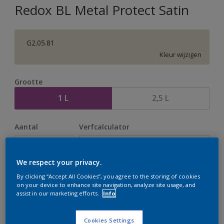
Redox BL Metal Protect Satin
G2.05.81
Kleur wijzigen
Grootte
1 L
2,5 L
Aantal
Verfcalculator
Bereken
We respect your privacy.
By clicking “Accept All Cookies”, you agree to the storing of cookies
Op dit moment is het niet mogelijk dit product online
on your device to enhance site navigation, analyze site usage, and
te bestellen. Houd de website in de gaten, we werken
assist in our marketing efforts.
Info
er hard aan om de voorraad aan te vullen.
Cookies Settings