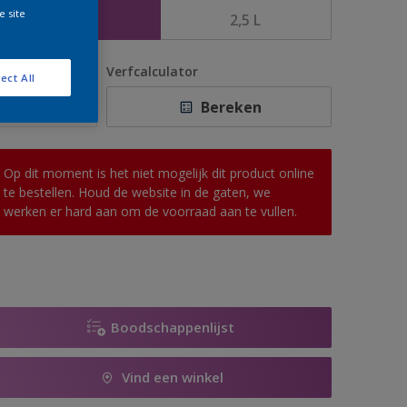
e site
1 L
2,5 L
antal
Verfcalculator
ect All
Bereken
Op dit moment is het niet mogelijk dit product online
te bestellen. Houd de website in de gaten, we
werken er hard aan om de voorraad aan te vullen.
Boodschappenlijst
Vind een winkel