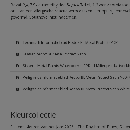
Bevat 2,4,7,9-tetramethyldec-5-yn-4,7-diol, 1,2-benzisothiazool
on. Kan een allergische reactie veroorzaken. Let op! Bij vernev
gevormd. Spuitnevel niet inademen.
Technisch Informatieblad Redox BL Metal Protect (PDF)
Leaflet Redox BL Metal Protect Satin
Sikkens Metal Paints Waterborne- EPD of Milieuproductverkl
Veiligheidsinformatieblad Redox BL Metal Protect Satin N00 
Veiligheidsinformatieblad Redox BL Metal Protect Satin Whit
Kleurcollectie
Sikkens Kleuren van het Jaar 2026 - The Rhythm of Blues, Sikk