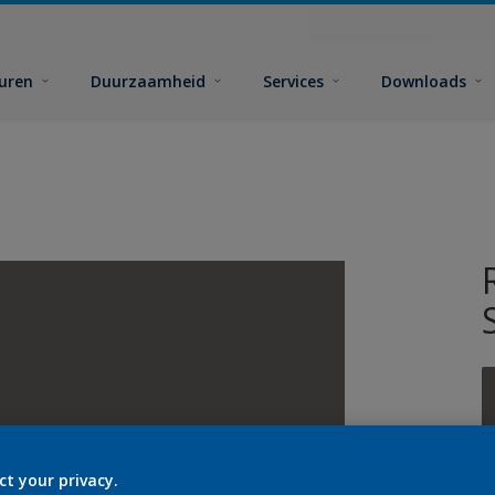
euren
Duurzaamheid
Services
Downloads
ct your privacy.
G