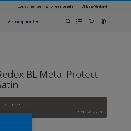
consumenten
professionals
Verkooppunten
Redox BL Metal Protect
Satin
BN.02.35
Kleur wijzigen
rootte