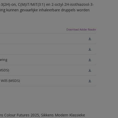
-3(2H)-on, C(M)IT/MIT(3:1) en 2-octyl-2H-isothiazool-3-
eling kunnen gevaarlijke inhaleerbare druppels worden
Download Adobe Reader
aring
(MSDS)
e W05 (MSDS)
ens Colour Futures 2025, Sikkens Modern Klassieke