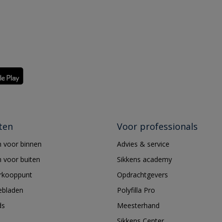
ten
Voor professionals
 voor binnen
Advies & service
 voor buiten
Sikkens academy
erkooppunt
Opdrachtgevers
ebladen
Polyfilla Pro
ds
Meesterhand
Sikkens Center