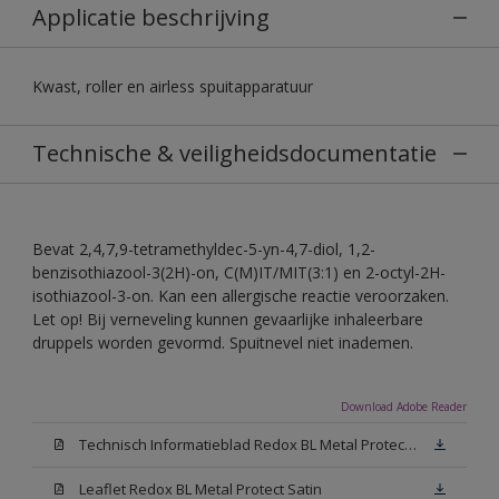
Applicatie beschrijving
Kwast, roller en airless spuitapparatuur
Technische & veiligheidsdocumentatie
Bevat 2,4,7,9-tetramethyldec-5-yn-4,7-diol, 1,2-
benzisothiazool-3(2H)-on, C(M)IT/MIT(3:1) en 2-octyl-2H-
isothiazool-3-on. Kan een allergische reactie veroorzaken.
Let op! Bij verneveling kunnen gevaarlijke inhaleerbare
druppels worden gevormd. Spuitnevel niet inademen.
Download Adobe Reader
Technisch Informatieblad Redox BL Metal Protect (PDF)
Leaflet Redox BL Metal Protect Satin