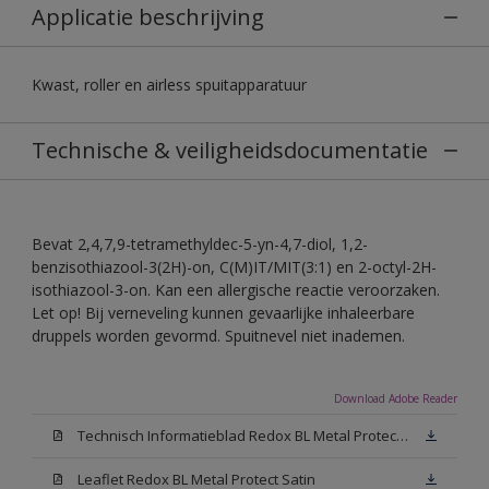
Applicatie beschrijving
Kwast, roller en airless spuitapparatuur
Technische & veiligheidsdocumentatie
Bevat 2,4,7,9-tetramethyldec-5-yn-4,7-diol, 1,2-
benzisothiazool-3(2H)-on, C(M)IT/MIT(3:1) en 2-octyl-2H-
isothiazool-3-on. Kan een allergische reactie veroorzaken.
Let op! Bij verneveling kunnen gevaarlijke inhaleerbare
druppels worden gevormd. Spuitnevel niet inademen.
Download Adobe Reader
Technisch Informatieblad Redox BL Metal Protect (PDF)
Leaflet Redox BL Metal Protect Satin