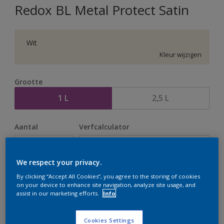
Redox BL Metal Protect Satin
Wit
Kleur wijzigen
Grootte
1 L
2,5 L
Aantal
Verfcalculator
Bereken
We respect your privacy.
By clicking “Accept All Cookies”, you agree to the storing of cookies
Op dit moment is het niet mogelijk dit product online
on your device to enhance site navigation, analyze site usage, and
te bestellen. Houd de website in de gaten, we werken
assist in our marketing efforts.
Info
er hard aan om de voorraad aan te vullen.
Cookies Settings