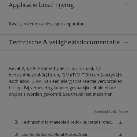
Applicatie beschrijving
Kwast, roller en airless spuitapparatuur
Technische & veiligheidsdocumentatie
Bevat 2,4,7,9-tetramethyldec-5-yn-4,7-diol, 1,2-
benzisothiazool-3(2H)-on, C(M)IT/MIT(3:1) en 2-octyl-2H-
isothiazool-3-on. Kan een allergische reactie veroorzaken.
Let op! Bij verneveling kunnen gevaarlijke inhaleerbare
druppels worden gevormd. Spuitnevel niet inademen.
Download Adobe Reader
Technisch Informatieblad Redox BL Metal Protect (PDF)
Leaflet Redox BL Metal Protect Satin