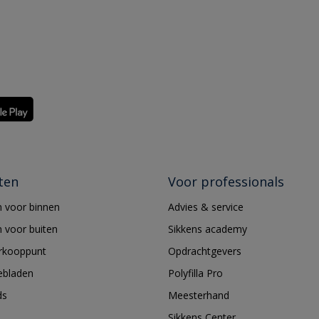
ten
Voor professionals
 voor binnen
Advies & service
 voor buiten
Sikkens academy
erkooppunt
Opdrachtgevers
ebladen
Polyfilla Pro
ds
Meesterhand
Sikkens Center