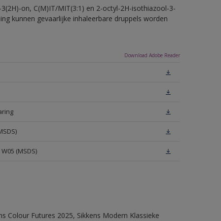
-3(2H)-on, C(M)IT/MIT(3:1) en 2-octyl-2H-isothiazool-3-
eling kunnen gevaarlijke inhaleerbare druppels worden
Download Adobe Reader
aring
(MSDS)
e W05 (MSDS)
ens Colour Futures 2025, Sikkens Modern Klassieke