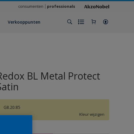
consumenten
professionals
Verkooppunten
Redox BL Metal Protect
Satin
G8.20.85
Kleur wijzigen
rootte