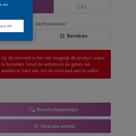
e site
1 L
2,5 L
antal
Verfcalculator
ect All
Bereken
Op dit moment is het niet mogelijk dit product online
te bestellen. Houd de website in de gaten, we
werken er hard aan om de voorraad aan te vullen.
Boodschappenlijst
Vind een winkel