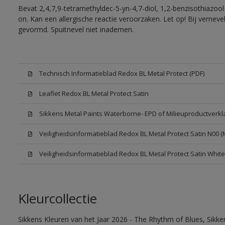
Bevat 2,4,7,9-tetramethyldec-5-yn-4,7-diol, 1,2-benzisothiazool
on. Kan een allergische reactie veroorzaken. Let op! Bij vernev
gevormd. Spuitnevel niet inademen.
Technisch Informatieblad Redox BL Metal Protect (PDF)
Leaflet Redox BL Metal Protect Satin
Sikkens Metal Paints Waterborne- EPD of Milieuproductverkl
Veiligheidsinformatieblad Redox BL Metal Protect Satin N00 
Veiligheidsinformatieblad Redox BL Metal Protect Satin Whit
Kleurcollectie
Sikkens Kleuren van het Jaar 2026 - The Rhythm of Blues, Sikk