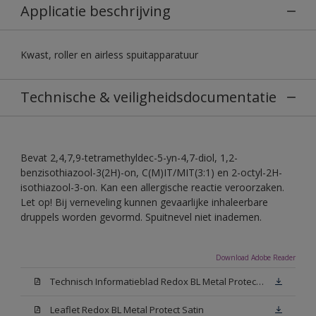
Applicatie beschrijving
Kwast, roller en airless spuitapparatuur
Technische & veiligheidsdocumentatie
Bevat 2,4,7,9-tetramethyldec-5-yn-4,7-diol, 1,2-
benzisothiazool-3(2H)-on, C(M)IT/MIT(3:1) en 2-octyl-2H-
isothiazool-3-on. Kan een allergische reactie veroorzaken.
Let op! Bij verneveling kunnen gevaarlijke inhaleerbare
druppels worden gevormd. Spuitnevel niet inademen.
Download Adobe Reader
Technisch Informatieblad Redox BL Metal Protect (PDF)
Leaflet Redox BL Metal Protect Satin