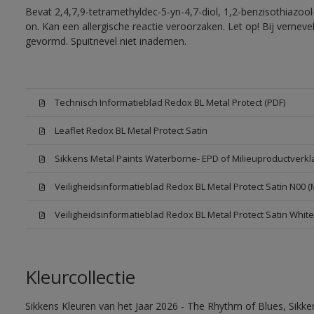
Bevat 2,4,7,9-tetramethyldec-5-yn-4,7-diol, 1,2-benzisothiazool
on. Kan een allergische reactie veroorzaken. Let op! Bij vernev
gevormd. Spuitnevel niet inademen.
Technisch Informatieblad Redox BL Metal Protect (PDF)
Leaflet Redox BL Metal Protect Satin
Sikkens Metal Paints Waterborne- EPD of Milieuproductverkl
Veiligheidsinformatieblad Redox BL Metal Protect Satin N00 
Veiligheidsinformatieblad Redox BL Metal Protect Satin Whit
Kleurcollectie
Sikkens Kleuren van het Jaar 2026 - The Rhythm of Blues, Sikk