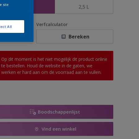
e site
1 L
2,5 L
antal
Verfcalculator
ect All
Bereken
Op dit moment is het niet mogelijk dit product online
te bestellen. Houd de website in de gaten, we
werken er hard aan om de voorraad aan te vullen.
Boodschappenlijst
Vind een winkel