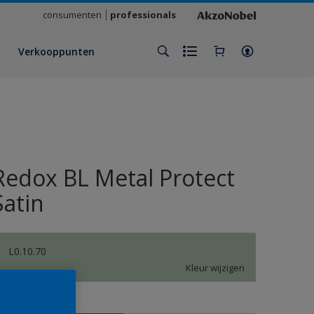
consumenten
professionals
Verkooppunten
Redox BL Metal Protect
Satin
L0.10.70
Kleur wijzigen
rootte