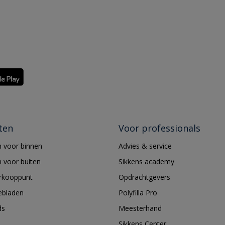
ten
Voor professionals
 voor binnen
Advies & service
 voor buiten
Sikkens academy
erkooppunt
Opdrachtgevers
ebladen
Polyfilla Pro
ds
Meesterhand
Sikkens Center