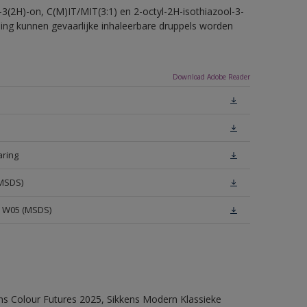
-3(2H)-on, C(M)IT/MIT(3:1) en 2-octyl-2H-isothiazool-3-
eling kunnen gevaarlijke inhaleerbare druppels worden
Download Adobe Reader
aring
(MSDS)
e W05 (MSDS)
ens Colour Futures 2025, Sikkens Modern Klassieke