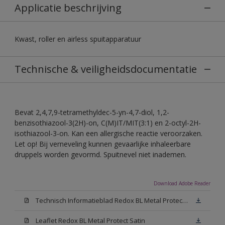
Applicatie beschrijving
Kwast, roller en airless spuitapparatuur
Technische & veiligheidsdocumentatie
Bevat 2,4,7,9-tetramethyldec-5-yn-4,7-diol, 1,2-
benzisothiazool-3(2H)-on, C(M)IT/MIT(3:1) en 2-octyl-2H-
isothiazool-3-on. Kan een allergische reactie veroorzaken.
Let op! Bij verneveling kunnen gevaarlijke inhaleerbare
druppels worden gevormd. Spuitnevel niet inademen.
Download Adobe Reader
Technisch Informatieblad Redox BL Metal Protect (PDF)
Leaflet Redox BL Metal Protect Satin