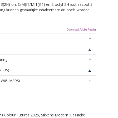
-3(2H)-on, C(M)IT/MIT(3:1) en 2-octyl-2H-isothiazool-3-
eling kunnen gevaarlijke inhaleerbare druppels worden
Download Adobe Reader
aring
(MSDS)
e W05 (MSDS)
ens Colour Futures 2025, Sikkens Modern Klassieke