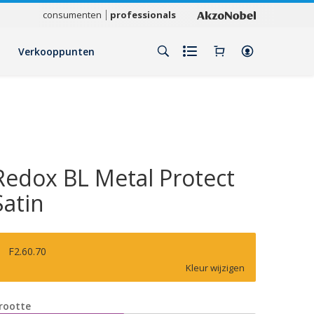
consumenten
professionals
Verkooppunten
Redox BL Metal Protect
Satin
F2.60.70
Kleur wijzigen
rootte