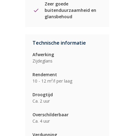
Zeer goede
buitenduurzaamheid en
glansbehoud
Technische informatie
Afwerking
Zijdeglans
Rendement
10 - 12 m²/l per laag
Droogtijd
Ca. 2 uur
Overschilderbaar
Ca. 4 uur
Verdunning