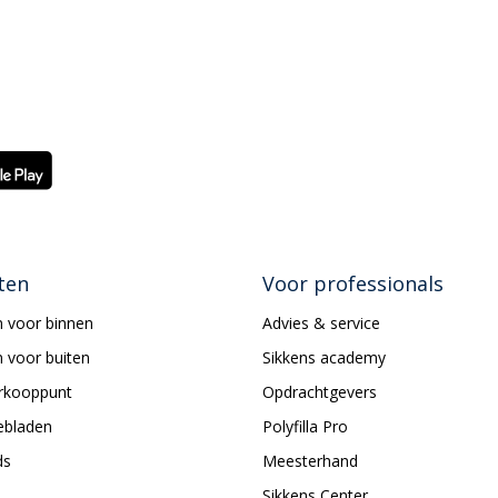
ten
Voor professionals
 voor binnen
Advies & service
 voor buiten
Sikkens academy
erkooppunt
Opdrachtgevers
ebladen
Polyfilla Pro
ds
Meesterhand
Sikkens Center