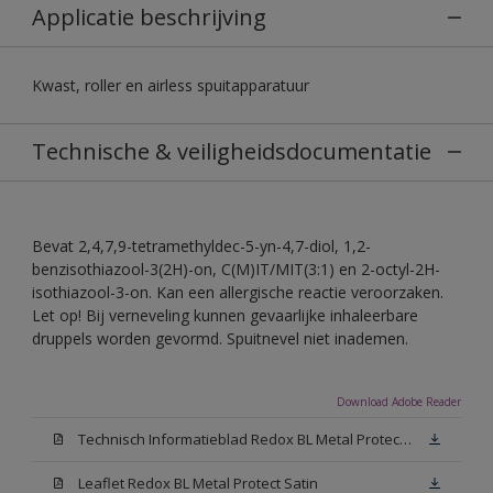
Applicatie beschrijving
Kwast, roller en airless spuitapparatuur
Technische & veiligheidsdocumentatie
Bevat 2,4,7,9-tetramethyldec-5-yn-4,7-diol, 1,2-
benzisothiazool-3(2H)-on, C(M)IT/MIT(3:1) en 2-octyl-2H-
isothiazool-3-on. Kan een allergische reactie veroorzaken.
Let op! Bij verneveling kunnen gevaarlijke inhaleerbare
druppels worden gevormd. Spuitnevel niet inademen.
Download Adobe Reader
Technisch Informatieblad Redox BL Metal Protect (PDF)
Leaflet Redox BL Metal Protect Satin