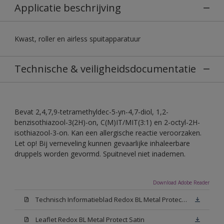
Applicatie beschrijving
Kwast, roller en airless spuitapparatuur
Technische & veiligheidsdocumentatie
Bevat 2,4,7,9-tetramethyldec-5-yn-4,7-diol, 1,2-
benzisothiazool-3(2H)-on, C(M)IT/MIT(3:1) en 2-octyl-2H-
isothiazool-3-on. Kan een allergische reactie veroorzaken.
Let op! Bij verneveling kunnen gevaarlijke inhaleerbare
druppels worden gevormd. Spuitnevel niet inademen.
Download Adobe Reader
Technisch Informatieblad Redox BL Metal Protect (PDF)
Leaflet Redox BL Metal Protect Satin