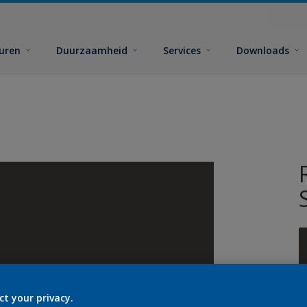
euren
Duurzaamheid
Services
Downloads
ct your privacy.
G