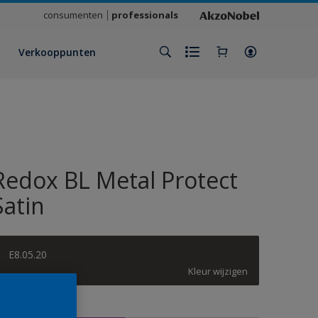
consumenten
professionals
Verkooppunten
Redox BL Metal Protect
Satin
E8.05.20
Kleur wijzigen
rootte