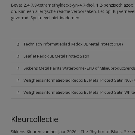
Bevat 2,4,7,9-tetramethyldec-5-yn-4,7-diol, 1,2-benzisothiazool
on. Kan een allergische reactie veroorzaken. Let op! Bij vernev
gevormd. Spuitnevel niet inademen.
Technisch Informatieblad Redox BL Metal Protect (PDF)
Leaflet Redox BL Metal Protect Satin
Sikkens Metal Paints Waterborne- EPD of Milieuproductverkl
Veiligheidsinformatieblad Redox BL Metal Protect Satin N00 
Veiligheidsinformatieblad Redox BL Metal Protect Satin Whit
Kleurcollectie
Sikkens Kleuren van het Jaar 2026 - The Rhythm of Blues, Sikk