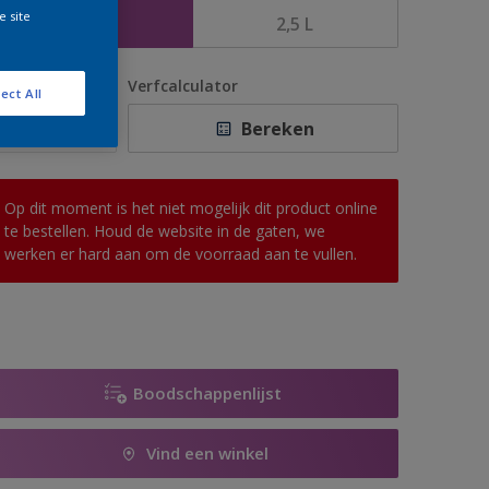
e site
1 L
2,5 L
antal
Verfcalculator
ect All
Bereken
Op dit moment is het niet mogelijk dit product online
te bestellen. Houd de website in de gaten, we
werken er hard aan om de voorraad aan te vullen.
Boodschappenlijst
Vind een winkel