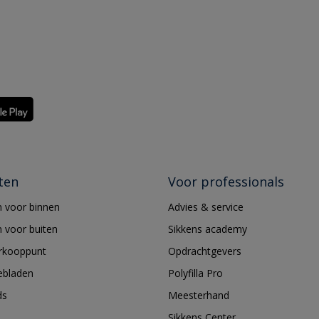
ten
Voor professionals
 voor binnen
Advies & service
 voor buiten
Sikkens academy
erkooppunt
Opdrachtgevers
ebladen
Polyfilla Pro
ds
Meesterhand
Sikkens Center