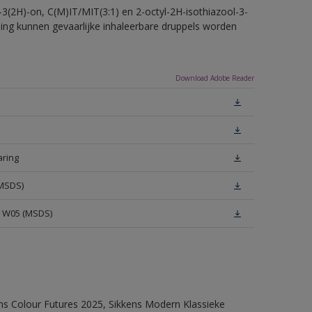
-3(2H)-on, C(M)IT/MIT(3:1) en 2-octyl-2H-isothiazool-3-
eling kunnen gevaarlijke inhaleerbare druppels worden
Download Adobe Reader
aring
(MSDS)
e W05 (MSDS)
ens Colour Futures 2025, Sikkens Modern Klassieke