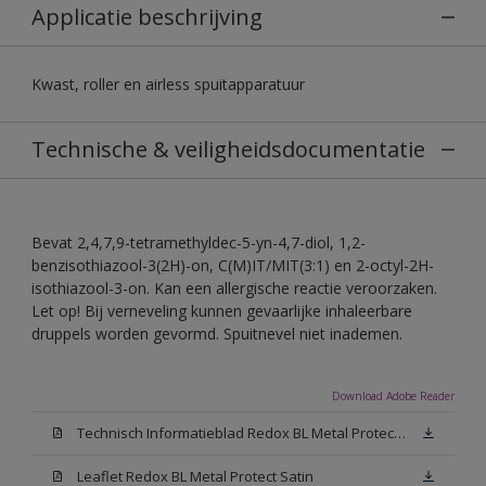
Applicatie beschrijving
Kwast, roller en airless spuitapparatuur
Technische & veiligheidsdocumentatie
Bevat 2,4,7,9-tetramethyldec-5-yn-4,7-diol, 1,2-
benzisothiazool-3(2H)-on, C(M)IT/MIT(3:1) en 2-octyl-2H-
isothiazool-3-on. Kan een allergische reactie veroorzaken.
Let op! Bij verneveling kunnen gevaarlijke inhaleerbare
druppels worden gevormd. Spuitnevel niet inademen.
Download Adobe Reader
Technisch Informatieblad Redox BL Metal Protect (PDF)
Leaflet Redox BL Metal Protect Satin