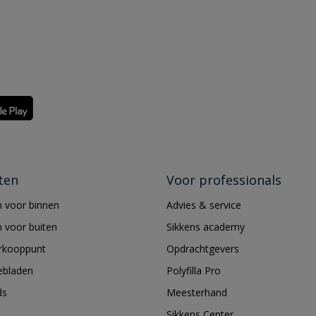
ten
Voor professionals
 voor binnen
Advies & service
 voor buiten
Sikkens academy
erkooppunt
Opdrachtgevers
ebladen
Polyfilla Pro
ds
Meesterhand
Sikkens Center