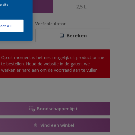
e site
1 L
2,5 L
antal
Verfcalculator
ect All
Bereken
Op dit moment is het niet mogelijk dit product online
te bestellen. Houd de website in de gaten, we
werken er hard aan om de voorraad aan te vullen.
Boodschappenlijst
Vind een winkel