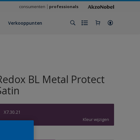
consumenten
professionals
Verkooppunten
Redox BL Metal Protect
Satin
X7.30.21
Kleur wijzigen
rootte