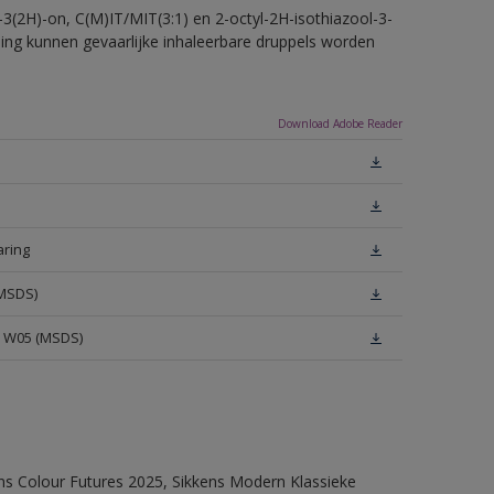
-3(2H)-on, C(M)IT/MIT(3:1) en 2-octyl-2H-isothiazool-3-
eling kunnen gevaarlijke inhaleerbare druppels worden
Download Adobe Reader
aring
(MSDS)
e W05 (MSDS)
ens Colour Futures 2025, Sikkens Modern Klassieke