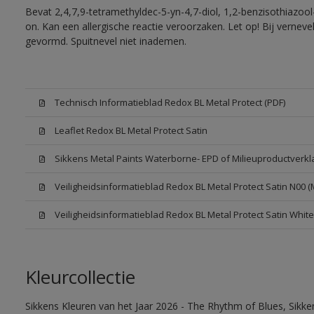
Bevat 2,4,7,9-tetramethyldec-5-yn-4,7-diol, 1,2-benzisothiazool
on. Kan een allergische reactie veroorzaken. Let op! Bij vernev
gevormd. Spuitnevel niet inademen.
Technisch Informatieblad Redox BL Metal Protect (PDF)
Leaflet Redox BL Metal Protect Satin
Sikkens Metal Paints Waterborne- EPD of Milieuproductverkl
Veiligheidsinformatieblad Redox BL Metal Protect Satin N00 
Veiligheidsinformatieblad Redox BL Metal Protect Satin Whit
Kleurcollectie
Sikkens Kleuren van het Jaar 2026 - The Rhythm of Blues, Sikk