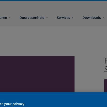
euren
Duurzaamheid
Services
Downloads
ct your privacy.
G