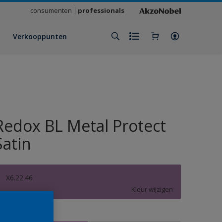
consumenten
professionals
Verkooppunten
Redox BL Metal Protect
Satin
X6.22.46
Kleur wijzigen
rootte