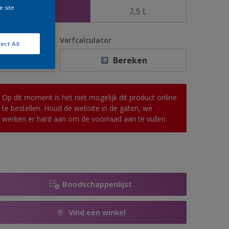
e site
1 L
2,5 L
antal
Verfcalculator
ect All
Bereken
Op dit moment is het niet mogelijk dit product online
te bestellen. Houd de website in de gaten, we
werken er hard aan om de voorraad aan te vullen.
Boodschappenlijst
Vind een winkel