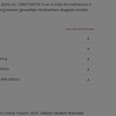
-3(2H)-on, C(M)IT/MIT(3:1) en 2-octyl-2H-isothiazool-3-
eling kunnen gevaarlijke inhaleerbare druppels worden
Download Adobe Reader
aring
(MSDS)
e W05 (MSDS)
ens Colour Futures 2025, Sikkens Modern Klassieke