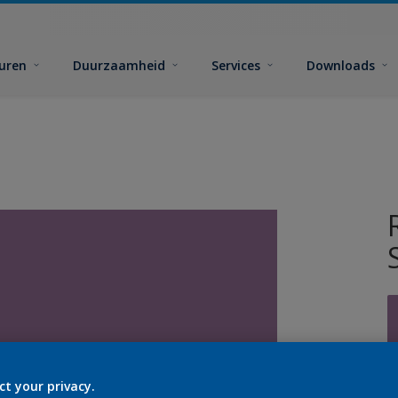
euren
Duurzaamheid
Services
Downloads
ct your privacy.
G