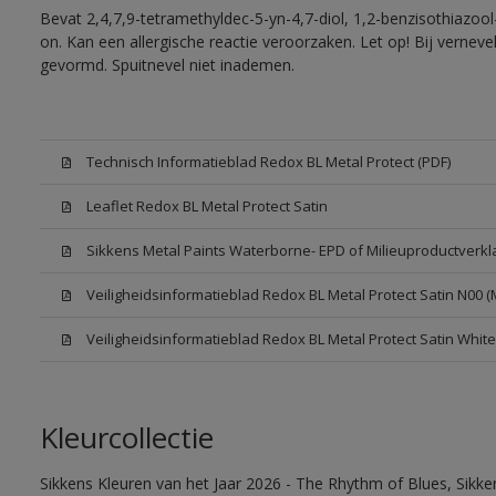
Bevat 2,4,7,9-tetramethyldec-5-yn-4,7-diol, 1,2-benzisothiazool
on. Kan een allergische reactie veroorzaken. Let op! Bij vernev
gevormd. Spuitnevel niet inademen.
Technisch Informatieblad Redox BL Metal Protect (PDF)
Leaflet Redox BL Metal Protect Satin
Sikkens Metal Paints Waterborne- EPD of Milieuproductverkl
Veiligheidsinformatieblad Redox BL Metal Protect Satin N00 
Veiligheidsinformatieblad Redox BL Metal Protect Satin Whit
Kleurcollectie
Sikkens Kleuren van het Jaar 2026 - The Rhythm of Blues, Sikk