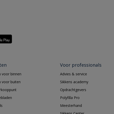
ten
Voor professionals
 voor binnen
Advies & service
 voor buiten
Sikkens academy
erkooppunt
Opdrachtgevers
ebladen
Polyfilla Pro
ds
Meesterhand
Sikkens Center