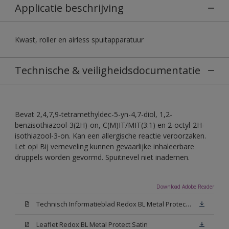
Applicatie beschrijving
Kwast, roller en airless spuitapparatuur
Technische & veiligheidsdocumentatie
Bevat 2,4,7,9-tetramethyldec-5-yn-4,7-diol, 1,2-
benzisothiazool-3(2H)-on, C(M)IT/MIT(3:1) en 2-octyl-2H-
isothiazool-3-on. Kan een allergische reactie veroorzaken.
Let op! Bij verneveling kunnen gevaarlijke inhaleerbare
druppels worden gevormd. Spuitnevel niet inademen.
Download Adobe Reader
Technisch Informatieblad Redox BL Metal Protect (PDF)
Leaflet Redox BL Metal Protect Satin