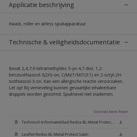
Applicatie beschrijving
Kwast, roller en airless spuitapparatuur
Technische & veiligheidsdocumentatie
Bevat 2,4,7,9-tetramethyldec-5-yn-4,7-diol, 1,2-
benzisothiazool-3(2H)-on, C(M)IT/MIT(3:1) en 2-octyl-2H-
isothiazool-3-on. Kan een allergische reactie veroorzaken.
Let op! Bij verneveling kunnen gevaarlijke inhaleerbare
druppels worden gevormd. Spuitnevel niet inademen.
Download Adobe Reader
Technisch Informatieblad Redox BL Metal Protect (PDF)
Leaflet Redox BL Metal Protect Satin