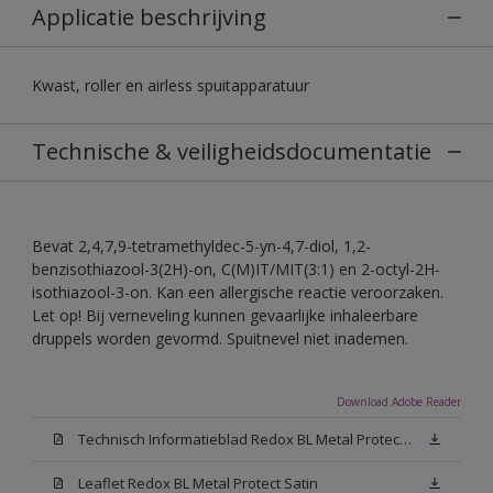
Applicatie beschrijving
Kwast, roller en airless spuitapparatuur
Technische & veiligheidsdocumentatie
Bevat 2,4,7,9-tetramethyldec-5-yn-4,7-diol, 1,2-
benzisothiazool-3(2H)-on, C(M)IT/MIT(3:1) en 2-octyl-2H-
isothiazool-3-on. Kan een allergische reactie veroorzaken.
Let op! Bij verneveling kunnen gevaarlijke inhaleerbare
druppels worden gevormd. Spuitnevel niet inademen.
Download Adobe Reader
Technisch Informatieblad Redox BL Metal Protect (PDF)
Leaflet Redox BL Metal Protect Satin