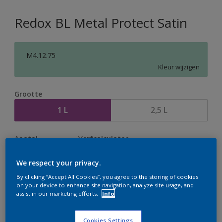
Redox BL Metal Protect Satin
M4.12.75
Kleur wijzigen
Grootte
1 L
2,5 L
Aantal
Verfcalculator
Bereken
We respect your privacy.
By clicking “Accept All Cookies”, you agree to the storing of cookies
on your device to enhance site navigation, analyze site usage, and
Op dit moment is het niet mogelijk dit product online
assist in our marketing efforts.
Info
te bestellen. Houd de website in de gaten, we werken
er hard aan om de voorraad aan te vullen.
Cookies Settings