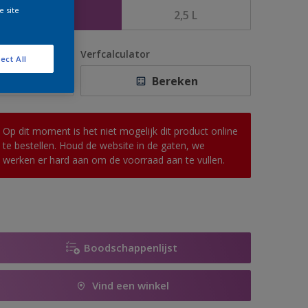
e site
1 L
2,5 L
antal
Verfcalculator
ect All
Bereken
Op dit moment is het niet mogelijk dit product online
te bestellen. Houd de website in de gaten, we
werken er hard aan om de voorraad aan te vullen.
Boodschappenlijst
Vind een winkel