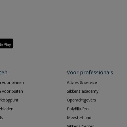
ten
Voor professionals
 voor binnen
Advies & service
 voor buiten
Sikkens academy
erkooppunt
Opdrachtgevers
ebladen
Polyfilla Pro
ds
Meesterhand
Sikkens Center