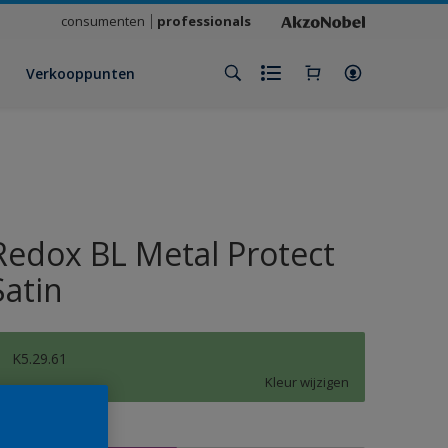
consumenten
professionals
Verkooppunten
Redox BL Metal Protect
Satin
K5.29.61
Kleur wijzigen
rootte