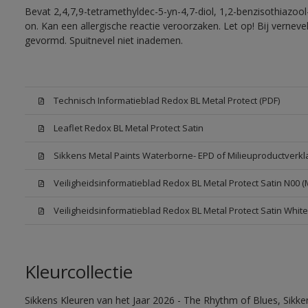
Bevat 2,4,7,9-tetramethyldec-5-yn-4,7-diol, 1,2-benzisothiazool
on. Kan een allergische reactie veroorzaken. Let op! Bij vernev
gevormd. Spuitnevel niet inademen.
Technisch Informatieblad Redox BL Metal Protect (PDF)
Leaflet Redox BL Metal Protect Satin
Sikkens Metal Paints Waterborne- EPD of Milieuproductverkl
Veiligheidsinformatieblad Redox BL Metal Protect Satin N00 
Veiligheidsinformatieblad Redox BL Metal Protect Satin Whit
Kleurcollectie
Sikkens Kleuren van het Jaar 2026 - The Rhythm of Blues, Sikk