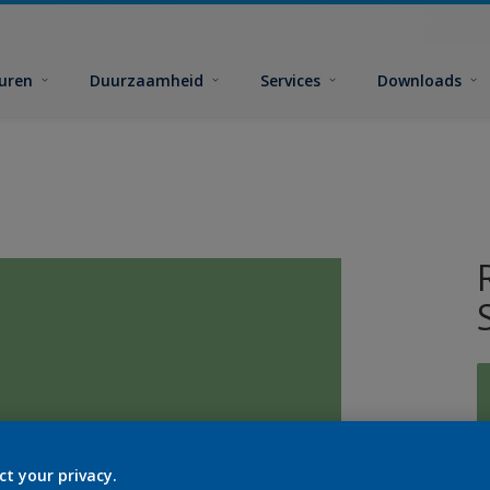
euren
Duurzaamheid
Services
Downloads
ct your privacy.
G