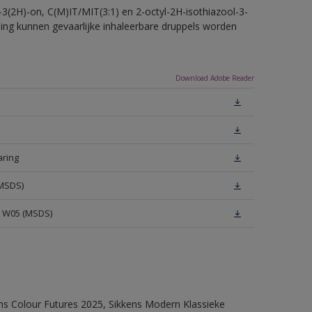
-3(2H)-on, C(M)IT/MIT(3:1) en 2-octyl-2H-isothiazool-3-
eling kunnen gevaarlijke inhaleerbare druppels worden
Download Adobe Reader
aring
(MSDS)
e W05 (MSDS)
ens Colour Futures 2025, Sikkens Modern Klassieke