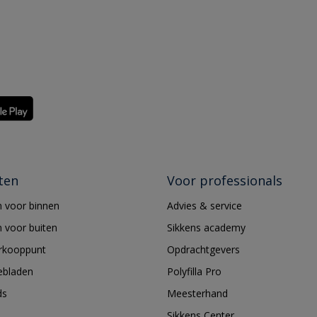
ten
Voor professionals
 voor binnen
Advies & service
 voor buiten
Sikkens academy
erkooppunt
Opdrachtgevers
ebladen
Polyfilla Pro
ds
Meesterhand
Sikkens Center