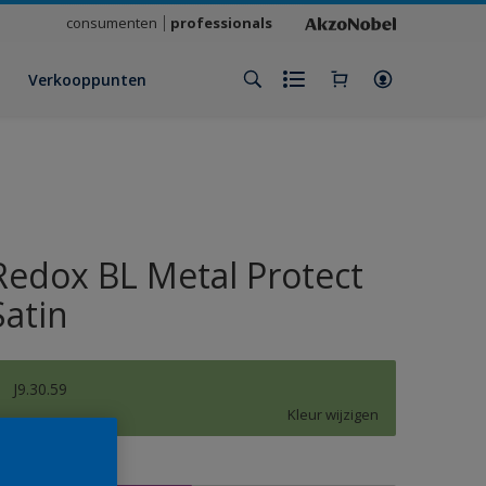
consumenten
professionals
Verkooppunten
Redox BL Metal Protect
Satin
J9.30.59
Kleur wijzigen
rootte