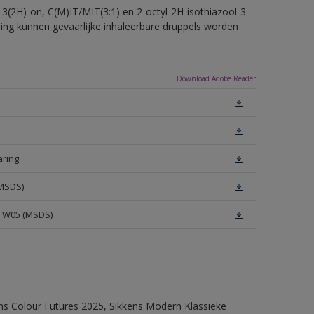
-3(2H)-on, C(M)IT/MIT(3:1) en 2-octyl-2H-isothiazool-3-
eling kunnen gevaarlijke inhaleerbare druppels worden
Download Adobe Reader
aring
(MSDS)
e W05 (MSDS)
ens Colour Futures 2025, Sikkens Modern Klassieke