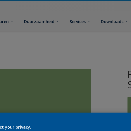
euren
Duurzaamheid
Services
Downloads
ct your privacy.
G