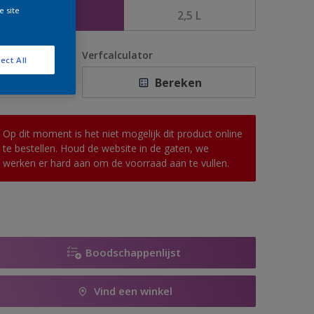
e site
1 L
2,5 L
antal
Verfcalculator
ect All
Bereken
Op dit moment is het niet mogelijk dit product online
te bestellen. Houd de website in de gaten, we
werken er hard aan om de voorraad aan te vullen.
Boodschappenlijst
Vind een winkel