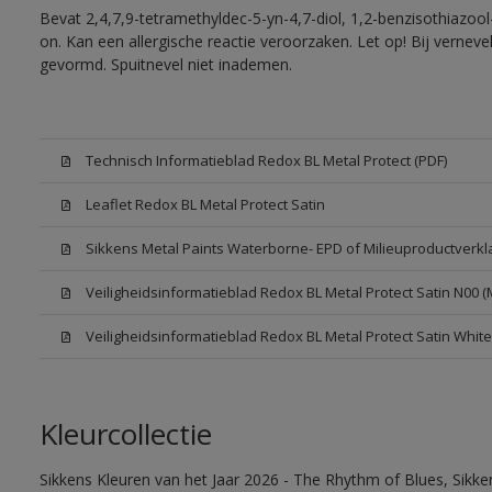
Bevat 2,4,7,9-tetramethyldec-5-yn-4,7-diol, 1,2-benzisothiazool
on. Kan een allergische reactie veroorzaken. Let op! Bij vernev
gevormd. Spuitnevel niet inademen.
Technisch Informatieblad Redox BL Metal Protect (PDF)
Leaflet Redox BL Metal Protect Satin
Sikkens Metal Paints Waterborne- EPD of Milieuproductverkl
Veiligheidsinformatieblad Redox BL Metal Protect Satin N00 
Veiligheidsinformatieblad Redox BL Metal Protect Satin Whit
Kleurcollectie
Sikkens Kleuren van het Jaar 2026 - The Rhythm of Blues, Sikk