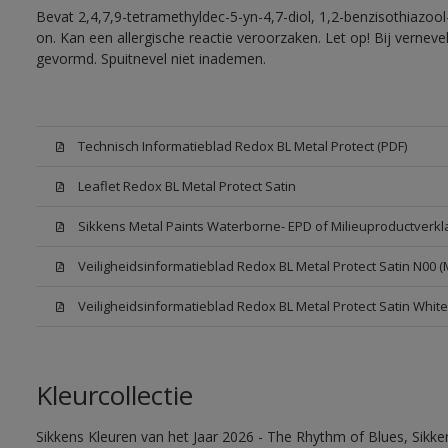
Bevat 2,4,7,9-tetramethyldec-5-yn-4,7-diol, 1,2-benzisothiazool
on. Kan een allergische reactie veroorzaken. Let op! Bij vernev
gevormd. Spuitnevel niet inademen.
Technisch Informatieblad Redox BL Metal Protect (PDF)
Leaflet Redox BL Metal Protect Satin
Sikkens Metal Paints Waterborne- EPD of Milieuproductverkl
Veiligheidsinformatieblad Redox BL Metal Protect Satin N00 
Veiligheidsinformatieblad Redox BL Metal Protect Satin Whit
Kleurcollectie
Sikkens Kleuren van het Jaar 2026 - The Rhythm of Blues, Sikk