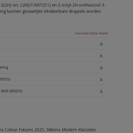
-3(2H)-on, C(M)IT/MIT(3:1) en 2-octyl-2H-isothiazool-3-
eling kunnen gevaarlijke inhaleerbare druppels worden
Download Adobe Reader
aring
(MSDS)
e W05 (MSDS)
ens Colour Futures 2025, Sikkens Modern Klassieke