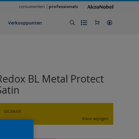
consumenten
professionals
Verkooppunten
Redox BL Metal Protect
Satin
G0.64.69
Kleur wijzigen
rootte