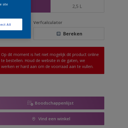
e site
1 L
2,5 L
antal
Verfcalculator
ect All
Bereken
Op dit moment is het niet mogelijk dit product online
te bestellen. Houd de website in de gaten, we
werken er hard aan om de voorraad aan te vullen.
Boodschappenlijst
Vind een winkel