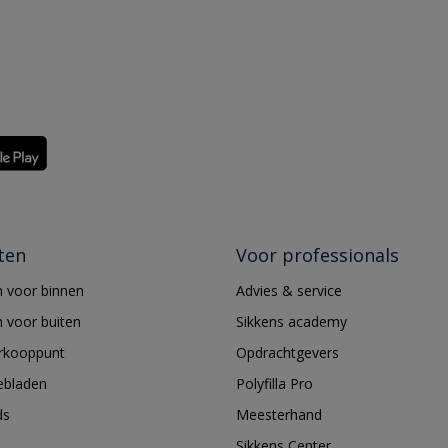
ten
Voor professionals
 voor binnen
Advies & service
 voor buiten
Sikkens academy
erkooppunt
Opdrachtgevers
ebladen
Polyfilla Pro
ds
Meesterhand
Sikkens Center