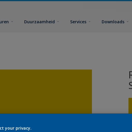
euren
Duurzaamheid
Services
Downloads
ct your privacy.
G