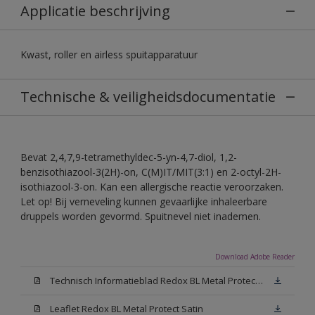
Applicatie beschrijving
Kwast, roller en airless spuitapparatuur
Technische & veiligheidsdocumentatie
Bevat 2,4,7,9-tetramethyldec-5-yn-4,7-diol, 1,2-
benzisothiazool-3(2H)-on, C(M)IT/MIT(3:1) en 2-octyl-2H-
isothiazool-3-on. Kan een allergische reactie veroorzaken.
Let op! Bij verneveling kunnen gevaarlijke inhaleerbare
druppels worden gevormd. Spuitnevel niet inademen.
Download Adobe Reader
Technisch Informatieblad Redox BL Metal Protect (PDF)
Leaflet Redox BL Metal Protect Satin