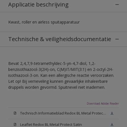
Applicatie beschrijving
Kwast, roller en airless spuitapparatuur
Technische & veiligheidsdocumentatie
Bevat 2,4,7,9-tetramethyldec-5-yn-4,7-diol, 1,2-
benzisothiazool-3(2H)-on, C(M)IT/MIT(3:1) en 2-octyl-2H-
isothiazool-3-on. Kan een allergische reactie veroorzaken.
Let op! Bij verneveling kunnen gevaarlijke inhaleerbare
druppels worden gevormd. Spuitnevel niet inademen.
Download Adobe Reader
Technisch Informatieblad Redox BL Metal Protect (PDF)
Leaflet Redox BL Metal Protect Satin